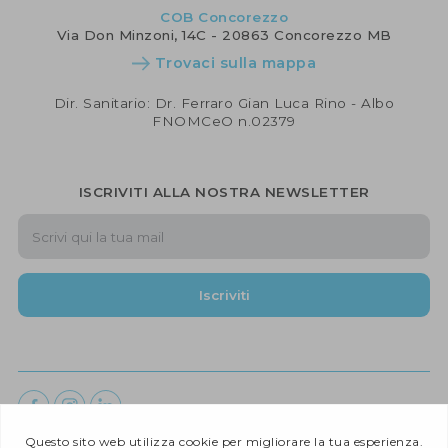
COB Concorezzo
Via Don Minzoni, 14C - 20863 Concorezzo MB
Trovaci sulla mappa
Dir. Sanitario: Dr. Ferraro Gian Luca Rino - Albo
FNOMCeO n.02379
ISCRIVITI ALLA NOSTRA NEWSLETTER
Iscriviti
COB Medicina e Salute ©
2026 |
Developed by CodeByte Srl.
| All