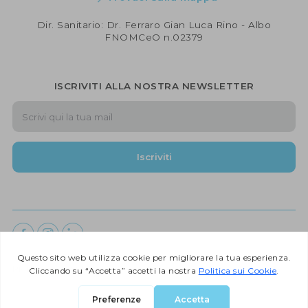
Dir. Sanitario: Dr. Ferraro Gian Luca Rino - Albo
FNOMCeO n.02379
ISCRIVITI ALLA NOSTRA NEWSLETTER
Iscriviti
COB Medicina e Salute ©
2026 |
Developed by CodeByte Srl.
| All
Rights Reserved |
Privacy Policy
|
Cookie Policy