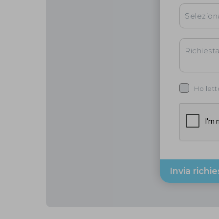
Ho lett
Invia richi