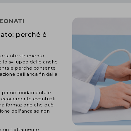
NEONATI
nato: perché è
portante strumento
 e lo sviluppo delle anche
mentale perché consente
azione dell'anca fin dalla
 il primo fondamentale
precocemente eventuali
a malformazione che può
azione dell'anca se non
re un trattamento