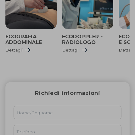
ECOGRAFIA
ECODOPPLER -
ECOG
ADDOMINALE
RADIOLOGO
E SO
Dettagli
Dettagli
Dettag
Richiedi informazioni