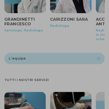
GRANDINETTI
CARIZZONI SARA
ACCI
FRANCESCO
ANTO
Radiologa
Senologo, Radiologo
Radiol
in mus
schelet
L'equipe
TUTTI I NOSTRI SERVIZI