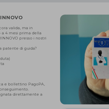
RINNOVO
ora valida, ma in
 a 4 mesi prima della
i RINNOVO presso i nostri
 patente di guida?
caduta)
uta
ca e bollettino PagoPA,
di conseguimento.
segnata direttamente a