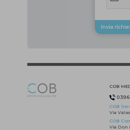
Invia richi
COB MED
0396
COB Ser
Via Vala
COB Con
Via Don