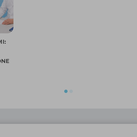
I:
ONE