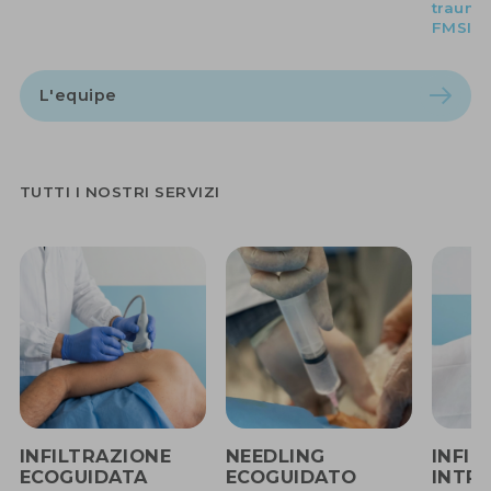
trauma
FMSI
L'equipe
TUTTI I NOSTRI SERVIZI
INFILTRAZIONE
NEEDLING
INFIL
ECOGUIDATA
ECOGUIDATO
INTRA