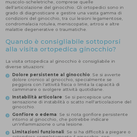
muscolo-scheletriche, comprese quelle
dell'articolazione del ginocchio. Gli ortopedici sono in
grado di diagnosticare e gestire una vasta gamma di
condizioni del ginocchio, tra cui lesioni legamentose,
condromalacia rotulea, meniscopatie, artrosi e altre
malattie degenerative o traumatiche.
Quando è consigliabile sottoporsi
alla visita ortopedica ginocchio?
La visita ortopedica al ginocchio è consigliabile in
diverse situazioni:
Dolore persistente al ginocchio
: Se si avverte
dolore cronico al ginocchio, specialmente se
peggiora con l'attività fisica o limita la capacità di
camminare o svolgere attività quotidiane.
Instabilità articolare
: Se si percepisce una
sensazione di instabilità o scatto nell'articolazione del
ginocchio.
Gonfiore o edema
: Se si nota gonfiore persistente
intorno al ginocchio, che potrebbe indicare
un'infiammazione o una lesione.
Limitazioni funzionali
: Se si ha difficoltà a piegare o
estendere completamente il ginocchio, con