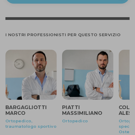
I NOSTRI PROFESSIONISTI PER QUESTO SERVIZIO
BARGAGLIOTTI
PIATTI
COLO
MARCO
MASSIMILIANO
ALES
Ortopedico,
Ortopedico
Ortope
traumatologo sportivo
special
Osteop