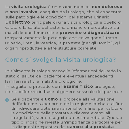
La
visita urologica
è un esame medico,
non doloroso
e non invasivo
, eseguito dall'urologo, che si concentra
sulle patologie e le condizioni del sistema urinario.
L'
obiettivo
principale di una visita urologica è quello di
valutare la salute del sistema urinario e riproduttivo sia
maschile che femminile e
prevenire o diagnosticare
tempestivamente le patologie che coivolgono il tratto
urinario, i reni, la vescica, la prostata (per gli uomini), gli
organi riproduttivi e altre strutture correlate.
Come si svolge la visita urologica?
Inizialmente l'urologo raccoglie informazioni riguardo lo
stato di salute del paziente e eventuali antecedenti
familiari relativi a malattie urologiche.
In seguito, si procede con l'
esame fisico
urologico,
che si differezia in base al genere sessuale del paziente:
Se il paziente è
uomo
si procede alla valutazione
dell'addome superiore e della regione lombare al fine
di individuare potenziali anomalie. Infine, per valutare
la condizione della prostata e rilevare eventuali
irregolarità, viene eseguito un esame rettale. Questo
tipo di indagine riveste un'importanza particolare per
la diagnosi tempestiva del
cancro alla prostata
.