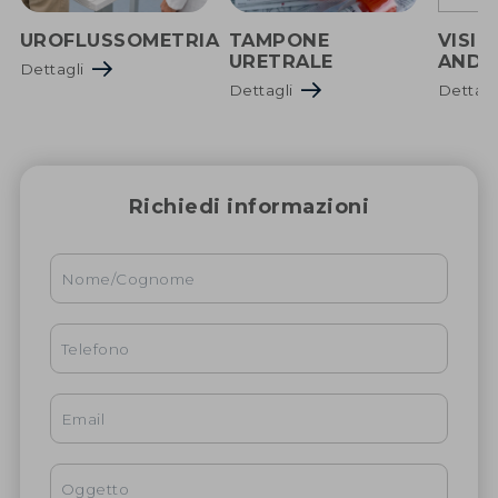
UROFLUSSOMETRIA
TAMPONE
VISIT
URETRALE
ANDR
Dettagli
Dettagli
Dettag
Richiedi informazioni