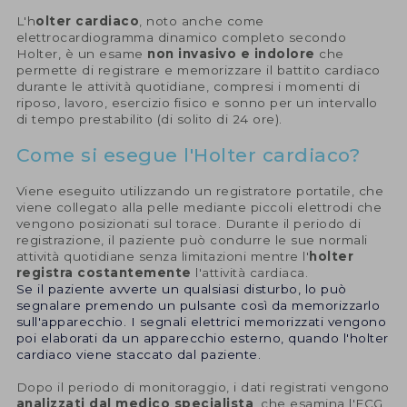
L'h
olter cardiaco
, noto anche come
elettrocardiogramma dinamico completo secondo
Holter, è un esame
non invasivo e indolore
che
permette di registrare e memorizzare il battito cardiaco
durante le attività quotidiane, compresi i momenti di
riposo, lavoro, esercizio fisico e sonno per un intervallo
di tempo prestabilito (di solito di 24 ore).
Come si esegue l'Holter cardiaco?
Viene eseguito utilizzando un registratore portatile, che
viene collegato alla pelle mediante piccoli elettrodi che
vengono posizionati sul torace. Durante il periodo di
registrazione, il paziente può condurre le sue normali
attività quotidiane senza limitazioni mentre l'
holter
registra costantemente
l'attività cardiaca.
Se il paziente avverte un qualsiasi disturbo, lo può
segnalare premendo un pulsante così da memorizzarlo
sull'apparecchio. I segnali elettrici memorizzati vengono
poi elaborati da un apparecchio esterno, quando l'holter
cardiaco viene staccato dal paziente.
Dopo il periodo di monitoraggio, i dati registrati vengono
analizzati dal medico specialista
, che esamina l'ECG