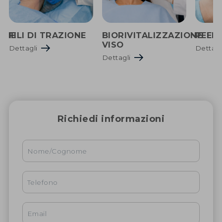
IONE
FILI DI TRAZIONE
BIORIVITALIZZAZIONE
PEEL
VISO
Dettagli
Dettag
Dettagli
Richiedi informazioni