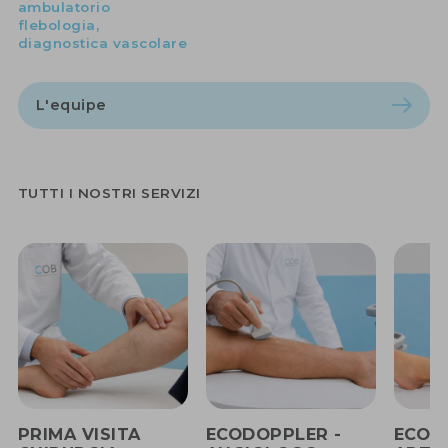
ambulatorio
flebologia,
diagnostica vascolare
L'equipe
TUTTI I NOSTRI SERVIZI
PRIMA VISITA
ECODOPPLER -
ECOD