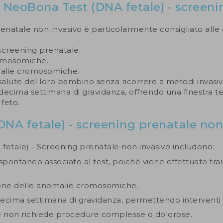
l NeoBona Test (DNA fetale) - screen
enatale non invasivo è particolarmente consigliato alle
i screening prenatale.
romosomiche.
malie cromosomiche.
alute del loro bambino senza ricorrere a metodi invasivi
a decima settimana di gravidanza, offrendo una finestra
 feto.
NA fetale) - screening prenatale non
 fetale) - Screening prenatale non invasivo includono:
spontaneo associato al test, poiché viene effettuato tr
azione delle anomalie cromosomiche.
decima settimana di gravidanza, permettendo interventi 
o e non richiede procedure complesse o dolorose.