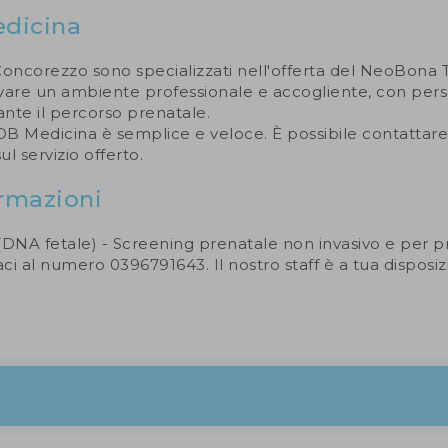
dicina
oncorezzo sono specializzati nell'offerta del NeoBona 
vare un ambiente professionale e accogliente, con perso
ante il percorso prenatale.
OB Medicina è semplice e veloce. È possibile contattare 
l servizio offerto.
ormazioni
(DNA fetale) - Screening prenatale non invasivo e per pr
i al numero 0396791643. Il nostro staff è a tua dispos