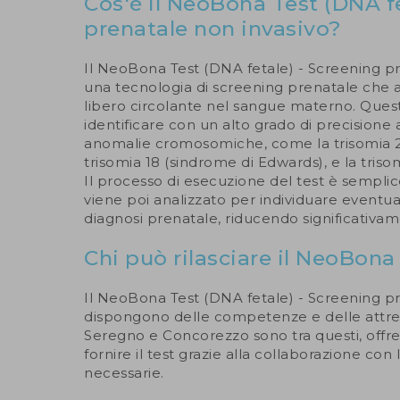
Cos'è il NeoBona Test (DNA fe
prenatale non invasivo?
Il NeoBona Test (DNA fetale) - Screening pr
una tecnologia di screening prenatale che a
libero circolante nel sangue materno. Questo
identificare con un alto grado di precisione
anomalie cromosomiche, come la trisomia 2
trisomia 18 (sindrome di Edwards), e la triso
Il processo di esecuzione del test è semplic
viene poi analizzato per individuare eventual
diagnosi prenatale, riducendo significativame
Chi può rilasciare il NeoBona
Il NeoBona Test (DNA fetale) - Screening pr
dispongono delle competenze e delle attrezza
Seregno e Concorezzo sono tra questi, offren
fornire il test grazie alla collaborazione co
necessarie.