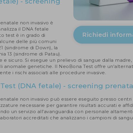
tale) - screening
enatale non invasivo è
nalizza il DNA fetale
Richiedi inform
 test è in grado di
 alcune delle più comuni
1 (sindrome di Down), la
mia 13 (sindrome di Patau).
e e sicuro. Si esegue un prelievo di sangue dalla madre, 
i anomalie genetiche. Il NeoBona Test offre un'alternativ
nte i rischi associati alle procedure invasive.
 Test (DNA fetale) - screening prenat
enatale non invasivo può essere eseguito presso centri m
ture necessarie per garantire risultati accurati e affida
do un servizio all'avanguardia con personale altamente 
n laboratori accreditati che analizzano i campioni di sang