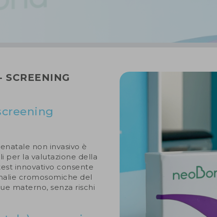
- SCREENING
screening
enatale non invasivo è
i per la valutazione della
 test innovativo consente
omalie cromosomiche del
gue materno, senza rischi