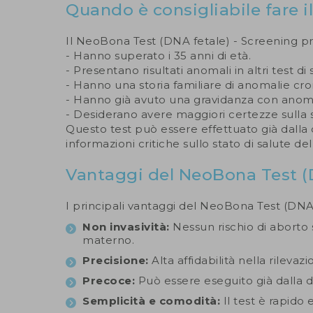
Quando è consigliabile fare i
Il NeoBona Test (DNA fetale) - Screening pr
- Hanno superato i 35 anni di età.
- Presentano risultati anomali in altri test d
- Hanno una storia familiare di anomalie c
- Hanno già avuto una gravidanza con ano
- Desiderano avere maggiori certezze sulla s
Questo test può essere effettuato già dall
informazioni critiche sullo stato di salute del
Vantaggi del NeoBona Test (D
I principali vantaggi del NeoBona Test (DNA
Non invasività:
Nessun rischio di aborto 
materno.
Precisione:
Alta affidabilità nella rilev
Precoce:
Può essere eseguito già dalla 
Semplicità e comodità:
Il test è rapid