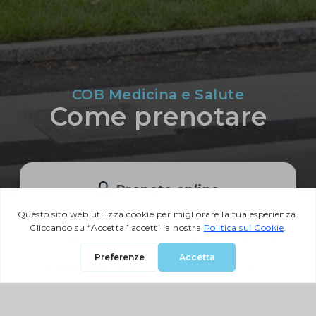
COB Medicina e Salute
Come prenotare
Prenota online
area riservata
Registrati e accedi alla tua
.
Scegli il servizio e prosegui nella procedura di
prenotazione online.
Contattaci
tramite i nostri recapiti se serve
aiuto.