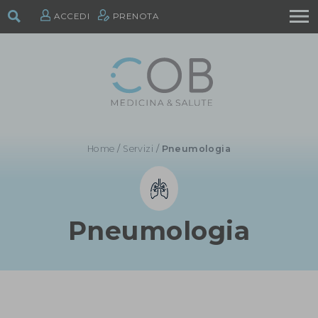
ACCEDI
PRENOTA
Home
/
Servizi
/
Pneumologia
Pneumologia