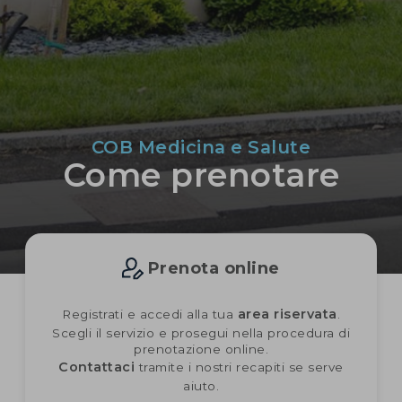
COB Medicina e Salute
Come prenotare
Prenota online
area riservata
Registrati e accedi alla tua
.
Scegli il servizio e prosegui nella procedura di
prenotazione online.
Contattaci
tramite i nostri recapiti se serve
aiuto.