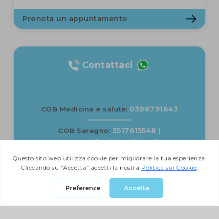
Prenota un appuntamento
Contattaci
0396791643
COB Medicina e salute:
3517615548
COB Seregno:
|
seregno@cobmedicina.it
3895547789
COB Concorezzo:
|
concorezzo@cobmedicina.it
Vai al contatti