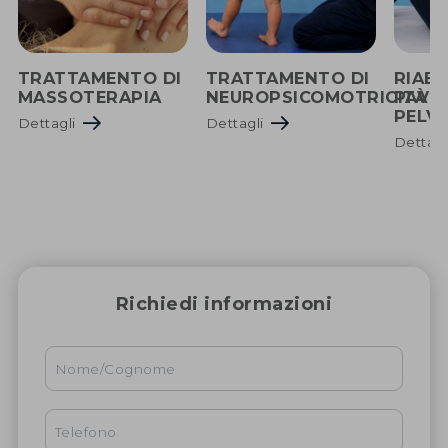
TRATTAMENTO DI
TRATTAMENTO DI
RIABI
MASSOTERAPIA
NEUROPSICOMOTRICITÀ
PAVI
PELV
Dettagli
Dettagli
Dettag
Richiedi informazioni