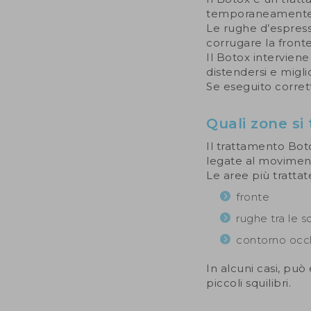
temporaneamente l
Le rughe d’espress
corrugare la fronte
Il Botox intervien
distendersi e migli
Se eseguito corrett
Quali zone si
Il trattamento Bot
legate al moviment
Le aree più trattat
fronte
rughe tra le s
contorno occh
In alcuni casi, può
piccoli squilibri.