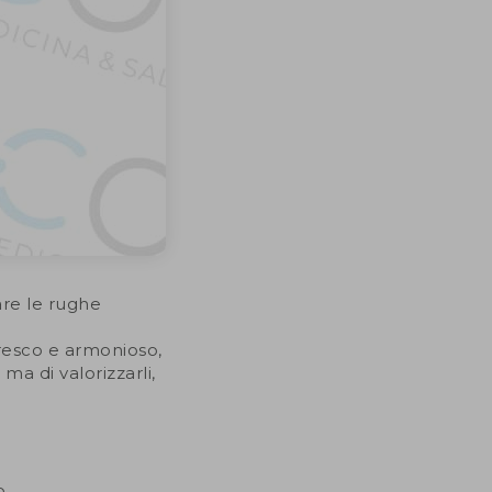
are le rughe
resco e armonioso,
ma di valorizzarli,
o