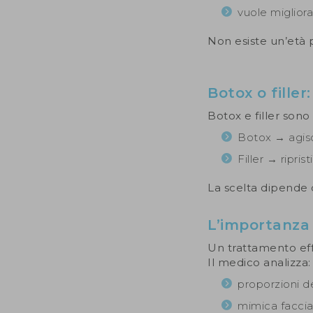
vuole migliora
Non esiste un’età p
Botox o filler
Botox e filler son
Botox → agisc
Filler → ripri
La scelta dipende da
L’importanza 
Un trattamento eff
Il medico analizza:
proporzioni de
mimica faccia