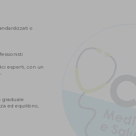
andardizzati o
essionisti
ci esperti, con un
.
o graduale.
a ed equilibrio,