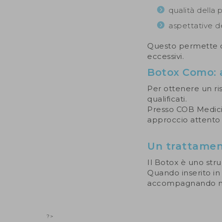
qualità della 
aspettative d
Questo permette di 
eccessivi.
Botox Como: a
Per ottenere un ris
qualificati.
Presso COB Medicin
approccio attento a
Un trattament
Il Botox è uno str
Quando inserito in
accompagnando ne
?>