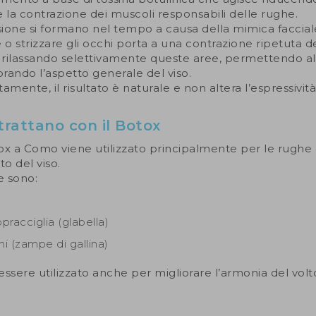
a contrazione dei muscoli responsabili delle rughe.
ione si formano nel tempo a causa della mimica facciale
 o strizzare gli occhi porta a una contrazione ripetuta d
e rilassando selettivamente queste aree, permettendo all
orando l’aspetto generale del viso.
amente, il risultato è naturale e non altera l’espressività
 trattano con il Botox
ox a Como viene utilizzato principalmente per le rughe
o del viso.
e sono:
opracciglia (glabella)
i (zampe di gallina)
 essere utilizzato anche per migliorare l’armonia del vol