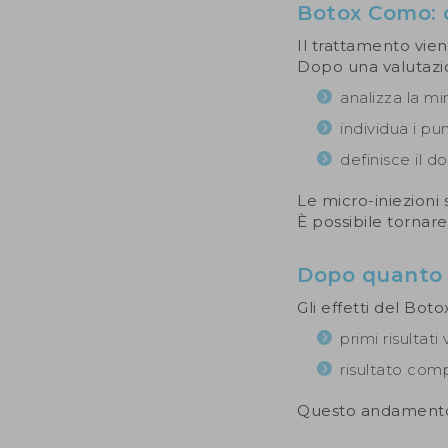
Botox Como: c
Il trattamento vie
Dopo una valutazion
analizza la mi
individua i pun
definisce il d
Le micro-iniezioni
È possibile tornare
Dopo quanto s
Gli effetti del Bot
primi risultati 
risultato comp
Questo andamento 