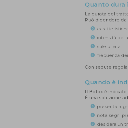
Quanto dura i
La durata del tratt
Può dipendere da di
caratteristich
intensità del
stile di vita
frequenza dei
Con sedute regolar
Quando è indi
Il Botox è indicato
È una soluzione ad
presenta rugh
nota segni pr
desidera un t