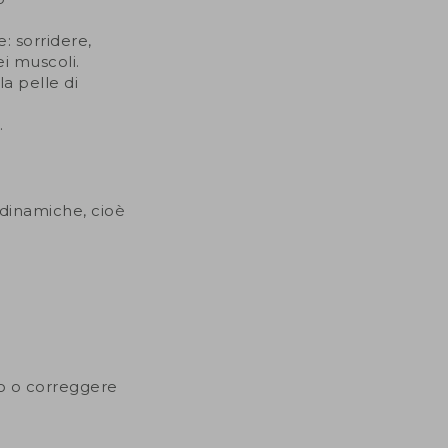
: sorridere,
ei muscoli.
a pelle di
.
 dinamiche, cioè
to o correggere