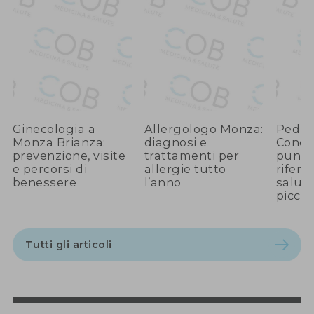
Ginecologia a
Allergologo Monza:
Pediat
Monza Brianza:
diagnosi e
Conco
prevenzione, visite
trattamenti per
punto
e percorsi di
allergie tutto
riferi
benessere
l’anno
salute
piccol
Tutti gli articoli