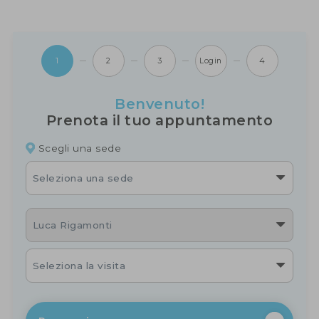
1
2
3
Login
4
Benvenuto!
Prenota il tuo appuntamento
Scegli una sede
Seleziona una sede
Luca Rigamonti
Seleziona la visita