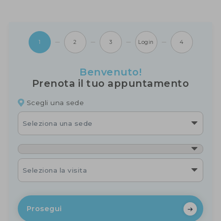
1
2
3
Login
4
Benvenuto!
Prenota il tuo appuntamento
Scegli una sede
Seleziona una sede
Seleziona la visita
Prosegui