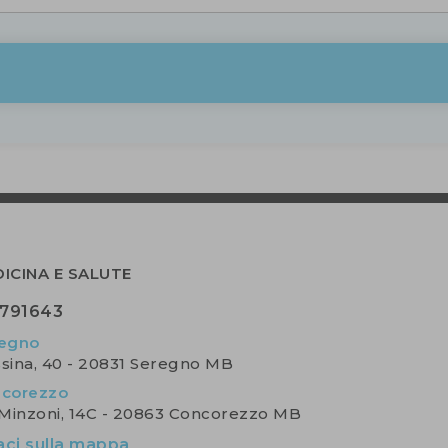
ICINA E SALUTE
791643
egno
ssina, 40 - 20831 Seregno MB
corezzo
 Minzoni, 14C - 20863 Concorezzo MB
aci sulla mappa