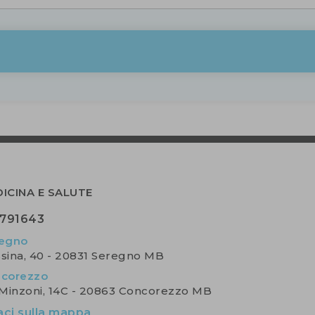
ICINA E SALUTE
791643
egno
ssina, 40 - 20831 Seregno MB
corezzo
 Minzoni, 14C - 20863 Concorezzo MB
aci sulla mappa