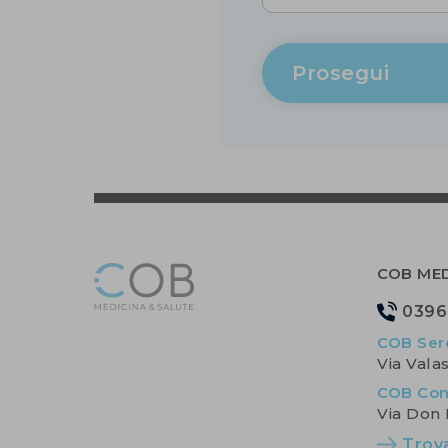
Prosegui
COB MED
0396
COB Ser
Via Vala
COB Con
Via Don
Trov