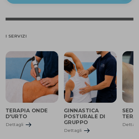
I SERVIZI
TERAPIA ONDE
GINNASTICA
SEDU
D'URTO
POSTURALE DI
TERA
GRUPPO
Dettagli
Dettag
Dettagli