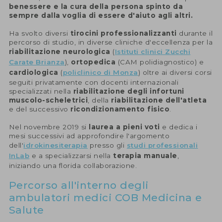
benessere e la cura della persona spinto da
sempre dalla voglia di essere d'aiuto agli altri.
Ha svolto diversi
tirocini professionalizzanti
durante il
percorso di studio, in diverse cliniche d'eccellenza per la
riabilitazione neurologica
(
Istituti clinici Zucchi
Carate Brianza
),
ortopedica
(CAM polidiagnostico) e
cardiologica
(
policlinico di Monza
) oltre ai diversi corsi
seguiti privatamente con docenti internazionali
specializzati nella
riabilitazione degli infortuni
muscolo-scheletrici
, della
riabilitazione dell'atleta
e del successivo
ricondizionamento fisico
.
Nel novembre 2019 si
laurea a pieni voti
e dedica i
mesi successivi ad approfondire l'argomento
dell'
idrokinesiterapia
presso gli
studi professionali
InLab
e a specializzarsi nella
terapia manuale
,
iniziando una florida collaborazione.
Percorso all'interno degli
ambulatori medici COB Medicina e
Salute