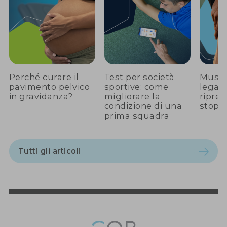
Perché curare il
Test per società
Musco
pavimento pelvico
sportive: come
legam
in gravidanza?
migliorare la
ripren
condizione di una
stop e
prima squadra
Tutti gli articoli