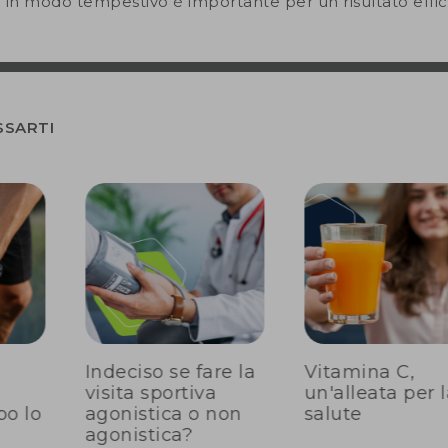
e
in modo tempestivo è importante per un risultato effic
SSARTI
Indeciso se fare la
Vitamina C,
visita sportiva
un'alleata per 
po lo
agonistica o non
salute
agonistica?