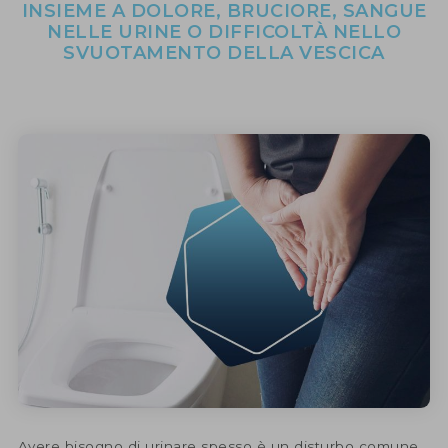
INSIEME A DOLORE, BRUCIORE, SANGUE
NELLE URINE O DIFFICOLTÀ NELLO
SVUOTAMENTO DELLA VESCICA
MEDICINA
Avere bisogno di urinare spesso è un disturbo comune,