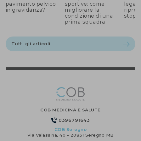
pavimento pelvico
sportive: come
legam
in gravidanza?
migliorare la
ripren
condizione di una
stop e
prima squadra
Tutti gli articoli
COB MEDICINA E SALUTE
0396791643
COB Seregno
Via Valassina, 40 - 20831 Seregno MB