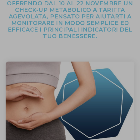
OFFRENDO DAL 10 AL 22 NOVEMBRE UN
CHECK-UP METABOLICO A TARIFFA
AGEVOLATA, PENSATO PER AIUTARTI A
MONITORARE IN MODO SEMPLICE ED
EFFICACE I PRINCIPALI INDICATORI DEL
TUO BENESSERE.
INIZIATIVE SPECIALI