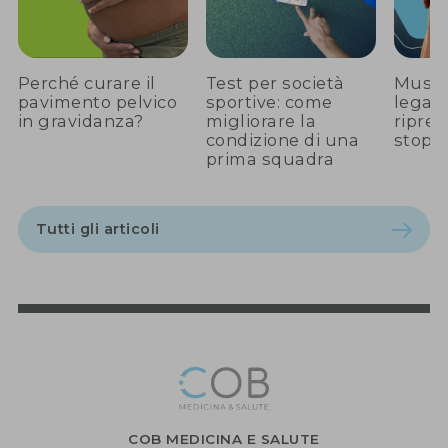
Perché curare il
Test per società
Musco
pavimento pelvico
sportive: come
legam
in gravidanza?
migliorare la
ripren
condizione di una
stop e
prima squadra
Tutti gli articoli
COB MEDICINA E SALUTE