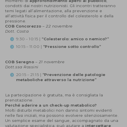
momenti di
approfondimento aperti al pubblico
,
condotti dai nostri nutrizionisti. Gli incontri tratteranno
temi legati all’alimentazione, alla prevenzione e
all’attività fisica per il controllo del colesterolo e della
pressione.
COB Concorezzo
–
22 novembre
Dott. Costa
9:30 – 10:15 |
“Colesterolo: amico o nemico?”
10:15 – 11:00 |
“Pressione sotto controllo”
COB Seregno
–
21 novembre
Dott.ssa Rossini
20:15 – 21:15 |
“Prevenzione delle patologie
metaboliche attraverso la nutrizione”
La partecipazione è gratuita, ma è consigliata la
prenotazione.
Perché aderire a un check-up metabolico?
Molti disturbi metabolici non danno sintomi evidenti
nelle fasi iniziali, ma possono evolvere silenziosamente.
Un semplice esame del sangue, accompagnato da una
valutazione specialistica, può aiutare a
intercettare