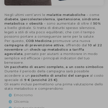
Negli ultimi vent’anni le
malattie metaboliche
– come
diabete
,
ipercolesterolemia
,
ipertensione
,
sindrome
metabolica
e
obesità
– sono aumentate di oltre il
50%
a livello globale. Si tratta di disturbi spesso silenziosi,
legati a stili di vita poco equilibrati, che con il tempo
possono portare a conseguenze serie per la salute.
Per questo,
COB Medicina
promuove una nuova
campagna di prevenzione attiva
, offrendo dal
10 al 22
novembre
un
check-up metabolico a tariffa
agevolata
, pensato per aiutarti a monitorare in modo
semplice ed efficace i principali indicatori del tuo
benessere.
Un pacchetto di esami completo, a un costo simbolico
Durante il periodo della campagna sarà possibile
accedere a un
pacchetto di analisi del sangue
al costo
speciale di
9 € (anziché 25 €)
.
Gli esami inclusi permettono una prima valutazione dello
stato metabolico e comprendono:
Emocromo
Glicemia