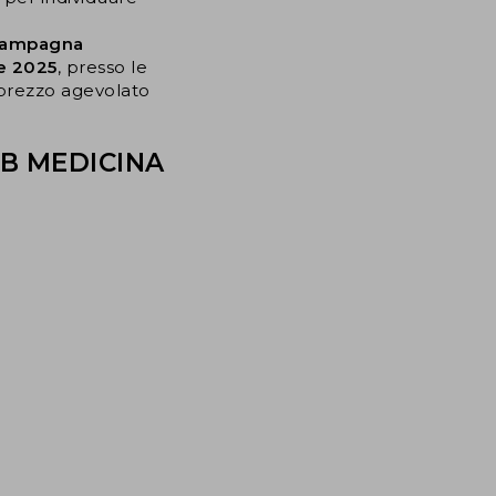
 campagna
re 2025
, presso le
a prezzo agevolato
COB MEDICINA