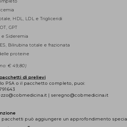
ompleto
icemia
tale, HDL, LDL e Trigliceridi
OT, GPT
 e Sideremia
S, Bilirubina totale e frazionata
delle proteine
ino: € 49,80)
acchetti di prelievi
olo PSA o il pacchetto completo, puoi:
6791643
rezzo@cobmedicina.it | seregno@cobmedicina.it
enzione
i pacchetti può aggiungere un approfondimento speciali