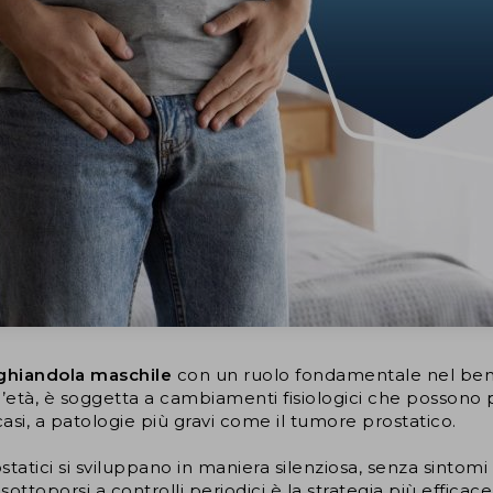
 ghiandola maschile
con un ruolo fondamentale nel ben
l’età, è soggetta a cambiamenti fisiologici che possono p
 casi, a patologie più gravi come il tumore prostatico.
tatici si sviluppano in maniera silenziosa, senza sintomi 
, sottoporsi a controlli periodici è la strategia più efficac