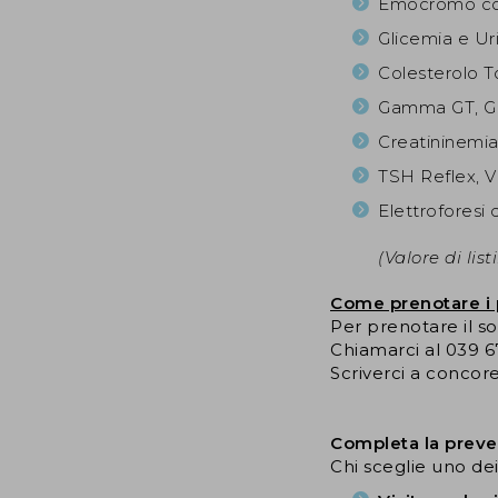
Emocromo c
Glicemia e Ur
Colesterolo To
Gamma GT, G
Creatininemia
TSH Reflex, VE
Elettroforesi 
(Valore di list
Come prenotare i p
Per prenotare il s
Chiamarci al 039 
Scriverci a conco
Completa la prev
Chi sceglie uno de