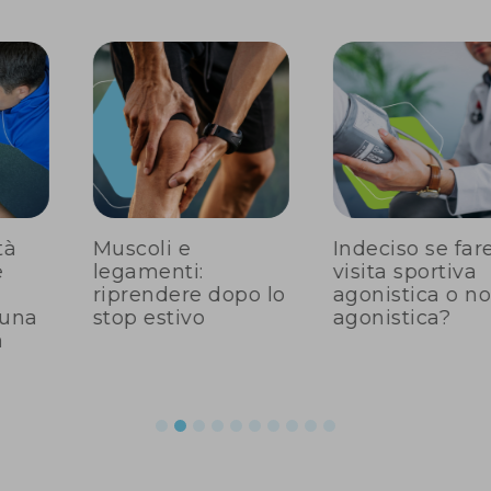
tà
Muscoli e
Indeciso se fare
e
legamenti:
visita sportiva
riprendere dopo lo
agonistica o n
 una
stop estivo
agonistica?
a