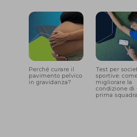
la
Perché curare il
Test per socie
nto è
pavimento pelvico
sportive: com
a
in gravidanza?
migliorare la
 del
condizione di
lvico
prima squadr