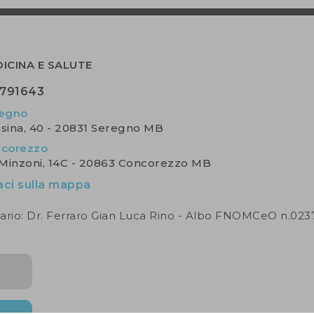
ICINA E SALUTE
791643
egno
ssina, 40 - 20831 Seregno MB
corezzo
 Minzoni, 14C - 20863 Concorezzo MB
aci sulla mappa
itario: Dr. Ferraro Gian Luca Rino - Albo FNOMCeO n.023