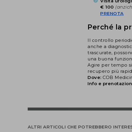
Visita urolog
€ 100
(anzich
PRENOTA
Perché la p
Il controllo perio
anche a diagnostica
trascurate, posso
una buona funzional
Agire per tempo si
recupero più rapid
Dove:
COB Medicin
Info e prenotazion
ALTRI ARTICOLI CHE POTREBBERO INTERE