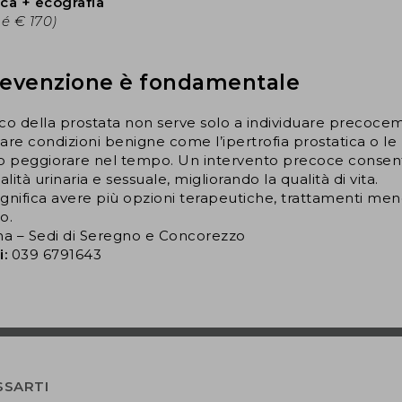
ica + ecografia
é € 170)
revenzione è fondamentale
dico della prostata non serve solo a individuare precoc
re condizioni benigne come l’ipertrofia prostatica o le p
no peggiorare nel tempo. Un intervento precoce consen
ità urinaria e sessuale, migliorando la qualità di vita.
gnifica avere più opzioni terapeutiche, trattamenti meno
o.
a – Sedi di Seregno e Concorezzo
i:
039 6791643
SSARTI