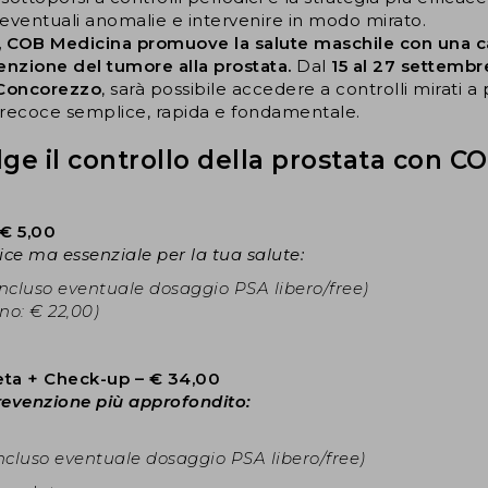
ventuali anomalie e intervenire in modo mirato.
, COB Medicina promuove la salute maschile con una
enzione del tumore alla prostata.
Dal
15 al 27 settemb
Concorezzo
, sarà possibile accedere a controlli mirati 
precoce semplice, rapida e fondamentale.
lge il controllo della prostata con 
€ 5,00
ice ma essenziale per la tua salute:
incluso eventuale dosaggio PSA libero/free)
ino: € 22,00)
a + Check-up – € 34,00
revenzione più approfondito:
incluso eventuale dosaggio PSA libero/free)