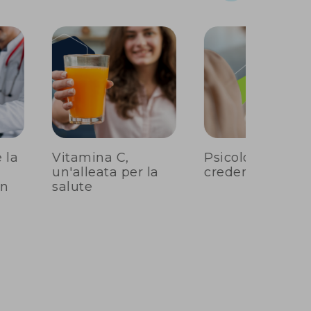
 la
Vitamina C,
Psicologia e fal
un'alleata per la
credenze
on
salute